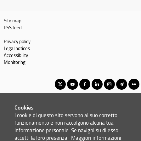
Site map
RSS feed
Privacy policy
Legal notices
Accessibility
Monitoring
Corso di Laurea Magistrale in Scienze Archivistiche e
Cookies
Biblioteconomiche
I cookie di questo sito servono al suo corretto
© Copyright 2012-2026 Università degli Studi di Firenze UNIFI
funzionamento e non raccolgono alcuna tua
P.IVA/Cod.Fis 01279680480
informazione personale. Se navighi su di esso
accetti la loro presenza.
Maggiori informazioni