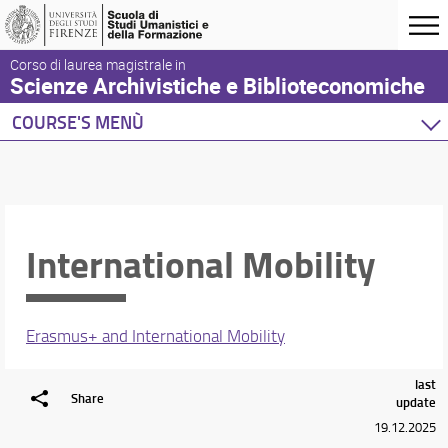
Corso di laurea magistrale in
Scienze Archivistiche e Biblioteconomiche
COURSE'S MENÙ
Home
Degree Program
Courses
International Mobility
Courses
Stages
International Mobility
Erasmus+ and International Mobility
Academic Staff
Schedules & Calendars
last
Share
update
19.12.2025