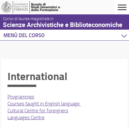
Corso di laurea magistrale in
Scienze Archivistiche e Biblioteconomiche
MENÙ DEL CORSO
Home
Corso di studio
Orientamento e tutor
Didattica
International
Docenti
Orario e calendari
Programmes
Courses taught in English language
Cultural Centre for foreigners
Languages Centre