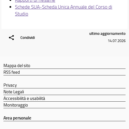
Link utili
Schede SUA-Scheda Unica Annuale del Corso di
Segnalazioni e reclami
Studio
Canali social
Area riservata
ultimo aggiornamento
Condividi
Orientamento e tutor
14.07.2026
Didattica
Docenti
Mappa del sito
Orario e calendari
RSS feed
Privacy
Note Legali
Accessibilità e usabilità
Monitoraggio
Area personale