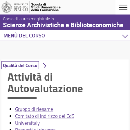
Corso di laurea magistrale in
Scienze Archivistiche e Biblioteconomiche
MENÙ DEL CORSO
Home
Corso di studio
Corso di laurea in Scienze Archivistiche e Bibliote
Qualità del Corso
Presentazione del corso
Attività di
Sedi e strutture
Autovalutazione
Norme e regolamenti
Organizzazione
Per iscriversi
Per laurearsi
Gruppo di riesame
Proseguire dopo la laurea
Comitato di indirizzo del CdS
Qualità del Corso
Universitaly
Studenti con disabilita
Rapporti di riesame